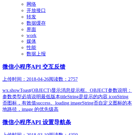
网络
开放接口
转发
数据缓存
界面
work
媒体
性能
数据上报
微信小程序API 交互反馈
上传时间：2018-04-26
阅读数：2757
wx.showToast(OBJECT)显示消息提示框。OBJECT参数说明：
参数类型必填说明最低版本titleString是提示的内容 iconString
否图标，有效值success、loading imageString否自定义图标的本
地路径，image 的优先级高
微信小程序API 设置导航条
上传时间：2018-03-10
阅读数：4359