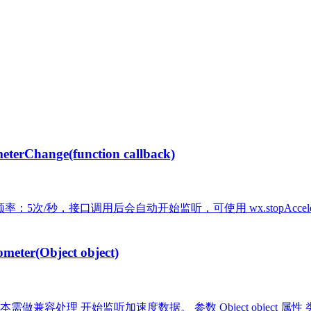
ange(function callback)
监听加速度数据，频率：5次/秒，接口调用后会自动开始监听，可使用 wx.stopAccele
r(Object object)
0 开始支持，低版本需做兼容处理 开始监听加速度数据。 参数 Object object 属性